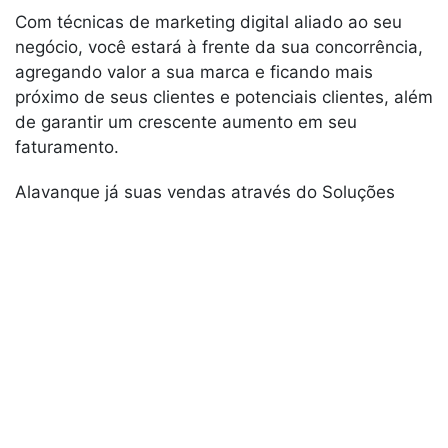
Com técnicas de marketing digital aliado ao seu
negócio, você estará à frente da sua concorrência,
agregando valor a sua marca e ficando mais
próximo de seus clientes e potenciais clientes, além
de garantir um crescente aumento em seu
faturamento.
Alavanque já suas vendas através do Soluções
Industriais, a ferramenta mais completa para o seu
negócio. Sua empresa foca em vender e o Soluções
Industriais em gerar novas oportunidades!
Faça Parte do Soluções Industriais
Meio ambiente industrial - Cotações rápidas com
dezenas de empresas.