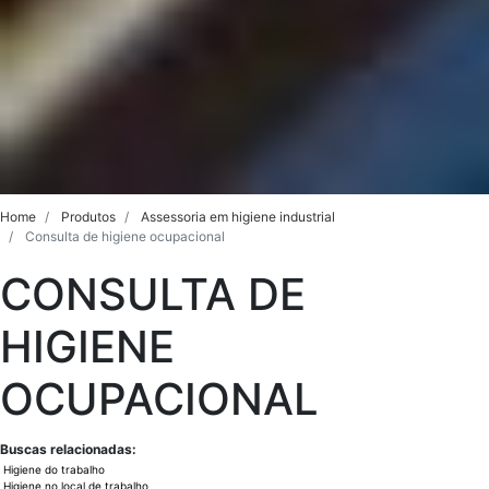
Home
Produtos
Assessoria em higiene industrial
Consulta de higiene ocupacional
CONSULTA DE
HIGIENE
OCUPACIONAL
Buscas relacionadas:
Higiene do trabalho
Higiene no local de trabalho