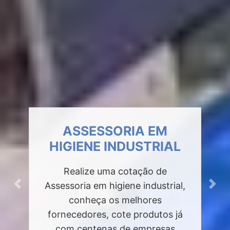
ANÁLISE DE HIGIENE
DO TRABALHO
Realize uma cotação de Análise
de higiene do trabalho, conheça
Previous
Next
os melhores fornecedores, cote
produtos já com centenas de
empresas